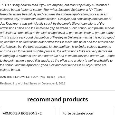
This is a scary book to read if you are anyone, but most especially a Parent of a
college bound junior or senior. The writer, Jacques Steinberg, a NY Times
Reporter writes beautifully and captures the college application process in an
authentic way, without overdramatization. His style and sensibility reminds me of
Jon Kraukeur. I was prinicipally struck by the heroic Sisyphean efforts of the
admissions office and the immense gap between public school and private school
admissions counseling at the high school level, a gap which is even greater today.
This is also a very good description of Wesleyan University -- what it is not so good
at, and this is no fault of the author who tries to make this point and the related one
that follows , but the best approach for the applicant is to find a college where he
and she can thrive and trust the process, the admissions folks are very dedicated
to bringing in students who can add value and to whom they can add value -- more
to the point when a good fit is made, all the effort and anxiety is well worthwhile to
the school and the applicant. good luck and best wishes to all of you who are
college bound.
WAS THIS REVIEW HELPFUL?
Yes
Report
Share
Reviewed in the United States on December 9, 2012
recommand products
ARMOIRE A BOISSONS - 2
Porte battante pour