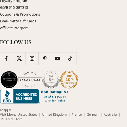
Loyalty Program
GIVE $15 GET$15
Coupons & Promotions
Ever-Pretty Gift Cards
Affiliate Program
FOLLOW US
adspj.fr
(opens
(opens
(opens
(opens
(opens
Visit More:
United States
|
United Kingdom
|
France
|
German
|
Australia
|
(opens
in
in
in
in
in
Plus Size Store
in
new
new
new
new
new