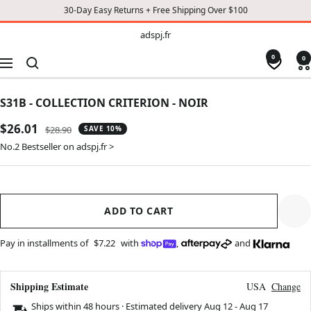
30-Day Easy Returns + Free Shipping Over $100
TO
adspj.fr
adspj.fr
CONTENT
0
0
Navigation
S31B - COLLECTION CRITERION - NOIR
Sale
$26.01
Regular
$28.90
SAVE 10%
price
price
No.2 Bestseller on adspj.fr >
ADD TO CART
Pay in installments of
$7.22
with
,
and
Shipping Estimate
USA
Change
Ships within 48 hours · Estimated delivery
Aug 12
-
Aug 17