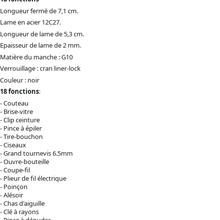
Longueur fermé de 7,1 cm.
Lame en acier 12C27.
Longueur de lame de 5,3 cm.
Epaisseur de lame de 2 mm.
Matière du manche : G10
Verrouillage : cran liner-lock
Couleur : noir
18 fonctions
:
- Couteau
- Brise-vitre
- Clip ceinture
- Pince à épiler
- Tire-bouchon
- Ciseaux
- Grand tournevis 6.5mm
- Ouvre-bouteille
- Coupe-fil
- Plieur de fil électrique
- Poinçon
- Alésoir
- Chas d'aiguille
- Clé à rayons
- Pince à dénuder