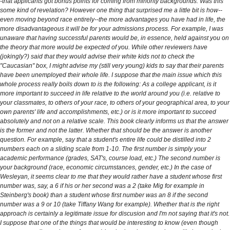
-that applicants got bonus points for coming from minority backgrounds. Was this
some kind of revelation? However one thing that surprised me a little bit is how--
even moving beyond race entirely--the more advantages you have had in life, the
more disadvantageous it will be for your admissions process. For example, I was
unaware that having successful parents would be, in essence, held against you on
the theory that more would be expected of you. While other reviewers have
(jokingly?) said that they would advise their white kids not to check the
"Caucasian" box, I might advise my (still very young) kids to say that their parents
have been unemployed their whole life. I suppose that the main issue which this
whole process really boils down to is the following: As a college applicant, is it
more important to succeed in life relative to the world around you (i.e. relative to
your classmates, to others of your race, to others of your geographical area, to your
own parents' life and accomplishments, etc.) or is it more important to succeed
absolutely and not on a relative scale. This book clearly informs us that the answer
is the former and not the latter. Whether that should be the answer is another
question. For example, say that a student's entire life could be distilled into 2
numbers each on a sliding scale from 1-10. The first number is simply your
academic performance (grades, SAT's, course load, etc.) The second number is
your background (race, economic circumstances, gender, etc.) In the case of
Wesleyan, it seems clear to me that they would rather have a student whose first
number was, say, a 6 if his or her second was a 2 (take Mig for example in
Steinberg's book) than a student whose first number was an 8 if the second
number was a 9 or 10 (take Tiffany Wang for example). Whether that is the right
approach is certainly a legitimate issue for discusion and I'm not saying that it's not.
I suppose that one of the things that would be interesting to know (even though