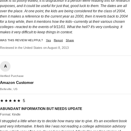
book is so poorly edited, it is disgraceful! If a person were reading this for research
purposes, and it could be useful for just that, good luck to them. The dates are all
over the place. At one point, the kids are being considered for the class of 2004,
then it makes a reference to the current year as 2000, then it reverts back to 2004
for a long while, then it mentions how the kids--currently at their various chosen
colleges--reacted to the events of 9/11/01. What the hell? It's very confusing. It
makes it very difficult to keep things in context.
WAS THIS REVIEW HELPFUL?
Yes
Report
Share
Reviewed in the United States on August 8, 2013
A
Verified Purchase
Amazon Customer
Belleville, US
★★★★★ 5
ABUNDANT INFORMATION BUT NEEDS UPDATE
Format: Kindle
I struggled a little when try to decide how many star to give. It's an excellent book
and very informative. It feels like I was not reading a college admission advisory