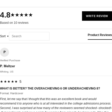
4.8
★★★★★
WRITE REVIEW
Based on 10 reviews
Product Reviews
Sort
P
Verified Purchase
P. Meltzer
Whiting, US
★★★★★ 5
WHAT IS BETTER? THE OVERACHIEVING 6 OR UNDERACHIEVING 8?
Format: Hardcover
First, let me say that I thought that this was an excellent book and would
recommend it to anyone who is at all interested in the college admissions process.
Second, I was surprised at how many of the reviewers seemed shocked--shocked!-