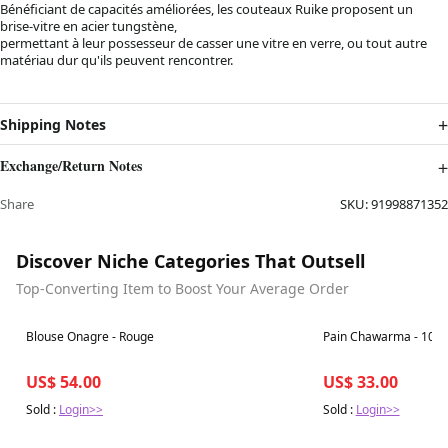
Bénéficiant de capacités améliorées, les couteaux Ruike proposent un
brise-vitre en acier tungstène,
permettant à leur possesseur de casser une vitre en verre, ou tout autre
matériau dur qu'ils peuvent rencontrer.
Shipping Notes
Exchange/Return Notes
Share
SKU:
91998871352
Discover Niche Categories That Outsell
Top-Converting Item to Boost Your Average Order
Best in 7 days
Best in 7 days
Blouse Onagre - Rouge
Pain Chawarma - 10 p
US$ 54.00
US$ 33.00
Sold :
Login>>
Sold :
Login>>