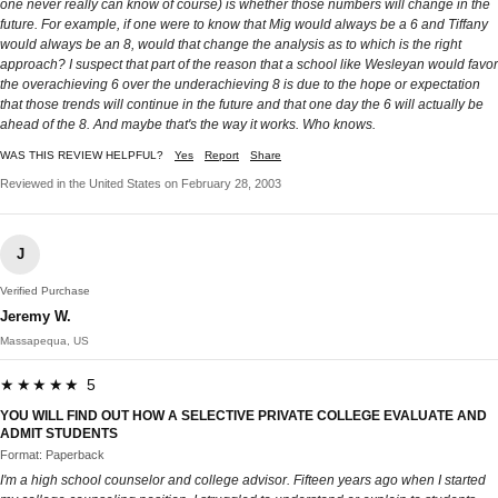
one never really can know of course) is whether those numbers will change in the
future. For example, if one were to know that Mig would always be a 6 and Tiffany
would always be an 8, would that change the analysis as to which is the right
approach? I suspect that part of the reason that a school like Wesleyan would favor
the overachieving 6 over the underachieving 8 is due to the hope or expectation
that those trends will continue in the future and that one day the 6 will actually be
ahead of the 8. And maybe that's the way it works. Who knows.
WAS THIS REVIEW HELPFUL?
Yes
Report
Share
Reviewed in the United States on February 28, 2003
J
Verified Purchase
Jeremy W.
Massapequa, US
★★★★★ 5
YOU WILL FIND OUT HOW A SELECTIVE PRIVATE COLLEGE EVALUATE AND
ADMIT STUDENTS
Format: Paperback
I'm a high school counselor and college advisor. Fifteen years ago when I started