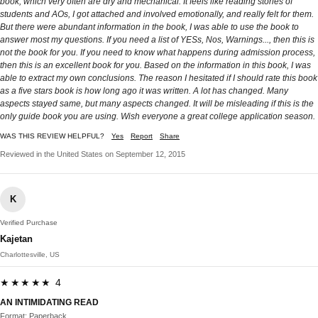
book, which very often are dry and mechanical. It feels like reading stories of
students and AOs, I got attached and involved emotionally, and really felt for them.
But there were abundant information in the book, I was able to use the book to
answer most my questions. If you need a list of YESs, Nos, Warnings..., then this is
not the book for you. If you need to know what happens during admission process,
then this is an excellent book for you. Based on the information in this book, I was
able to extract my own conclusions. The reason I hesitated if I should rate this book
as a five stars book is how long ago it was written. A lot has changed. Many
aspects stayed same, but many aspects changed. It will be misleading if this is the
only guide book you are using. Wish everyone a great college application season.
WAS THIS REVIEW HELPFUL?
Yes
Report
Share
Reviewed in the United States on September 12, 2015
K
Verified Purchase
Kajetan
Charlottesville, US
★★★★★ 4
AN INTIMIDATING READ
Format: Paperback