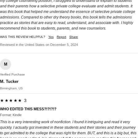
my college counseling position, I struggled to understand or explain to students
and their parents how a selective private college evaluate and admit students. It
was this book that helped me understand the essence of selective private college
admissions. Compared to other dry theory books, this book tells the admissions
practice as stories that are easy to read, understand, and associate with. I highly
recommend this book to students, parents, and new counselors.
WAS THIS REVIEW HELPFUL?
Yes
Report
Share
Reviewed in the United States on December 5, 2024
M
Verified Purchase
M. Tucker
Birmingham, US
★★★★★ 3
WHO EDITED THIS MESS?!?!?!?
Format: Kindle
This is a very interesting work of nonfiction. I found it intriguing and read it very
quickly. I actually got invested in these students and their stories and their journey
to get admitted to the college that was right for them. BUT, and this is a big but, this