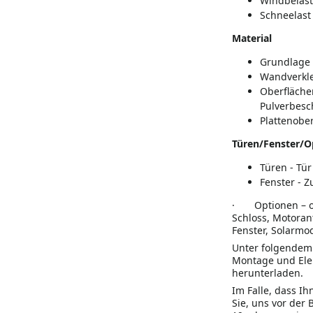
Windbelast
Schneelast
Material
Grundlage 
Wandverkle
Oberfläche
P
ulverbesc
Plattenober
Türen/Fenster/O
Türen - Tür
Fenster - Z
·
Optionen – o
Schloss, Motoran
Fenster, Solarmod
Unter folgende
Montage und Elek
herunterladen.
Im Falle, dass Ih
Sie, uns vor der