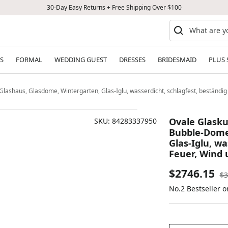
30-Day Easy Returns + Free Shipping Over $100
S
FORMAL
WEDDING GUEST
DRESSES
BRIDESMAID
PLUS 
lashaus, Glasdome, Wintergarten, Glas-Iglu, wasserdicht, schlagfest, beständi
Ovale Glasku
SKU:
84283337950
Bubble-Dome
Glas-Iglu, w
Feuer, Wind 
Sale
$2746.15
Re
$3
pr
No.2 Bestseller o
price