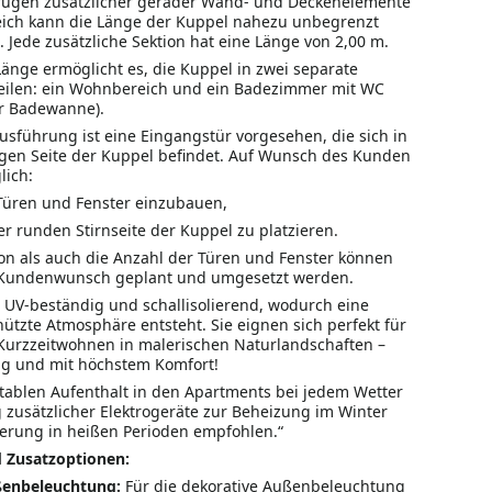
fügen zusätzlicher gerader Wand- und Deckenelemente
eich kann die Länge der Kuppel nahezu unbegrenzt
 Jede zusätzliche Sektion hat eine Länge von 2,00 m.
Länge ermöglicht es, die Kuppel in zwei separate
eilen: ein Wohnbereich und ein Badezimmer mit WC
r Badewanne).
usführung ist eine Eingangstür vorgesehen, die sich in
ngen Seite der Kuppel befindet. Auf Wunsch des Kunden
lich:
 Türen und Fenster einzubauen,
er runden Stirnseite der Kuppel zu platzieren.
ion als auch die Anzahl der Türen und Fenster können
h Kundenwunsch geplant und umgesetzt werden.
 UV-beständig und schallisolierend, wodurch eine
ützte Atmosphäre entsteht. Sie eignen sich perfekt für
Kurzzeitwohnen in malerischen Naturlandschaften –
g und mit höchstem Komfort!
tablen Aufenthalt in den Apartments bei jedem Wetter
 zusätzlicher Elektrogeräte zur Beheizung im Winter
ierung in heißen Perioden empfohlen.“
 Zusatzoptionen
:
ßenbeleuchtung:
Für die dekorative Außenbeleuchtung