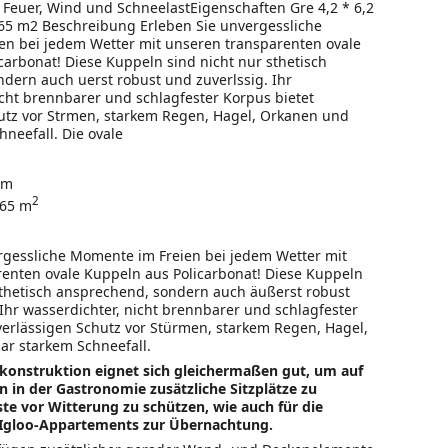
Feuer, Wind und SchneelastEigenschaften Gre 4,2 * 6,2
65 m2 Beschreibung Erleben Sie unvergessliche
n bei jedem Wetter mit unseren transparenten ovale
carbonat! Diese Kuppeln sind nicht nur sthetisch
dern auch uerst robust und zuverlssig. Ihr
icht brennbarer und schlagfester Korpus bietet
utz vor Strmen, starkem Regen, Hagel, Orkanen und
neefall. Die ovale
 m
2
,65 m
rgessliche Momente im Freien bei jedem Wetter mit
enten ovale Kuppeln aus Policarbonat! Diese Kuppeln
sthetisch ansprechend, sondern auch äußerst robust
 Ihr wasserdichter, nicht brennbarer und schlagfester
verlässigen Schutz vor Stürmen, starkem Regen, Hagel,
r starkem Schneefall.
konstruktion eignet sich gleichermaßen gut, um auf
n in der Gastronomie zusätzliche Sitzplätze zu
te vor Witterung zu schützen, wie auch für die
 Igloo-Appartements zur Übernachtung.