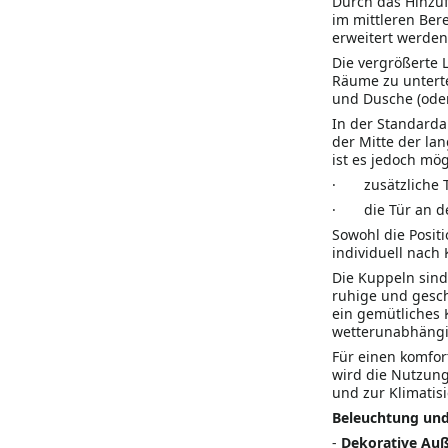
Durch das Hinzu
im mittleren Ber
erweitert werden.
Die vergrößerte 
Räume zu untert
und Dusche (ode
In der Standarda
der Mitte der la
ist es jedoch mög
·
zusätzliche
·
die Tür an d
Sowohl die Posit
individuell nac
Die Kuppeln sind
ruhige und gesch
ein gemütliches 
wetterunabhängi
Für einen komfor
wird die Nutzung
und zur Klimatis
Beleuchtung und
-
Dekorative Au