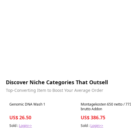
Discover Niche Categories That Outsell
Top-Converting Item to Boost Your Average Order
Best in 7 days
Best in 7 days
Genomic DNA Wash 1
Montagekosten 650 netto / 773
brutto Addon
US$ 26.50
US$ 386.75
Sold :
Login>>
Sold :
Login>>