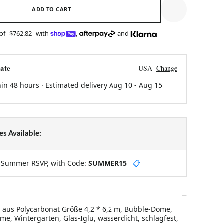
ADD TO CART
 of
$762.82
with
,
and
ate
USA
Change
hin 48 hours · Estimated delivery
Aug 10
-
Aug 15
s Available:
y Summer RSVP, with Code:
SUMMER15
📋
 aus Polycarbonat Größe 4,2 * 6,2 m, Bubble-Dome,
me, Wintergarten, Glas-Iglu, wasserdicht, schlagfest,