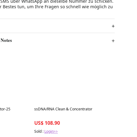
e SMS über WhatsApp an dieselbe Nummer zu schicken.
 Bestes tun, um Ihre Fragen so schnell wie möglich zu
 Notes
Best in 7 days
tor-25
ssDNA/RNA Clean & Concentrator
US$ 108.90
Sold :
Login>>