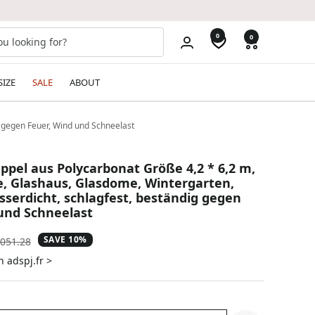
0
0
SIZE
SALE
ABOUT
g gegen Feuer, Wind und Schneelast
ppel aus Polycarbonat Größe 4,2 * 6,2 m,
, Glashaus, Glasdome, Wintergarten,
asserdicht, schlagfest, beständig gegen
und Schneelast
SAVE 10%
gular
051.28
ice
n adspj.fr >