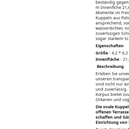
beständig gegen 
m Innenflche 21,
Momente im Freie
Kuppeln aus Poli
ansprechend, son
wasserdichter, n
zuverlssigen Sch
sogar starkem Sch
Eigenschaften
Größe
- 4,2 * 6,2
Innenfläche
- 21
Beschreibung
Erleben Sie unve
unseren transpar
sind nicht nur ä
und zuverlässig.
Korpus bietet zu
Orkanen und soga
Die ovale Kuppel
offenen Terrasse
schaffen und Gäs
Einrichtung von