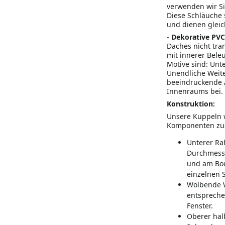
verwenden wir Si
Diese Schläuche
und dienen gleich
-
Dekorative PVC
Daches nicht tra
mit innerer Bele
Motive sind: Un
Unendliche Weite
beeindruckende A
Innenraums bei.
Konstruktion
:
Unsere Kuppeln 
Komponenten zu
Unterer Ra
Durchmesse
und am Bod
einzelnen 
Wölbende W
entspreche
Fenster.
Oberer hal