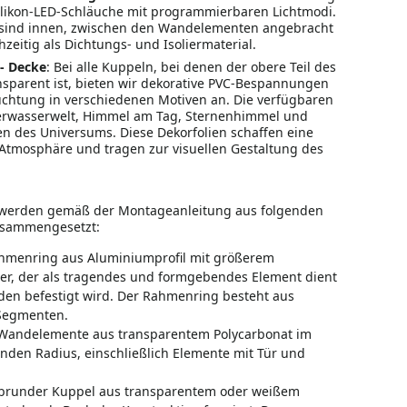
likon-LED-Schläuche mit programmierbaren Lichtmodi.
 sind innen, zwischen den Wandelementen angebracht
zeitig als Dichtungs- und Isoliermaterial.
- Decke
: Bei alle Kuppeln, bei denen der obere Teil des
nsparent ist, bieten wir dekorative PVC-Bespannungen
uchtung in verschiedenen Motiven an. Die verfügbaren
terwasserwelt, Himmel am Tag, Sternenhimmel und
n des Universums. Diese Dekorfolien schaffen eine
tmosphäre und tragen zur visuellen Gestaltung des
werden gemäß der Montageanleitung aus folgenden
sammengesetzt:
hmenring aus Aluminiumprofil mit größerem
r, der als tragendes und formgebendes Element dient
en befestigt wird. Der Rahmenring besteht aus
Segmenten.
andelemente aus transparentem Polycarbonat im
nden Radius, einschließlich Elemente mit Tür und
brunder Kuppel aus transparentem oder weißem