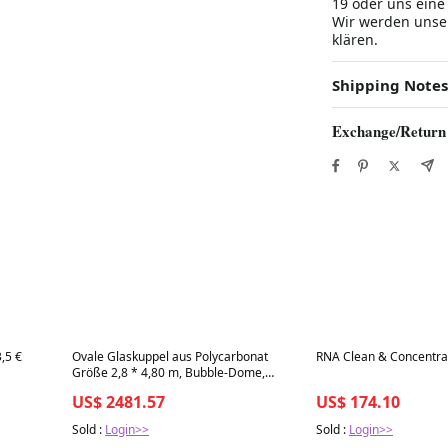
19 oder uns ein
Wir werden unser
klären.
Shipping Notes
Exchange/Return
Best in 7 days
Best in 7 days
,5 €
Ovale Glaskuppel aus Polycarbonat
RNA Clean & Concentra
Größe 2,8 * 4,80 m, Bubble-Dome,
Glashaus, Glasdome, Wintergarten,
US$ 2481.57
US$ 174.10
Glas-Iglu, wasserdicht, schlagfest,
beständig gegen Feuer, Wind und
Sold :
Login>>
Sold :
Login>>
Schneelast