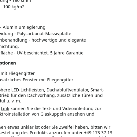
ung - 180 km/h
 - 100 kg/m2
- Aluminiumlegierung
idung - Polycarbonat-Massivplatte
nbehandlung - hochwertig
e
und elegant
e
hichtung.
fläche - UV-beschichtet, 5 Jahre Garantie
ptionen
 mit Fliegengitter
usätzliches Fenster mit Fliegengitter
bere LED-Lichtleisten, Dachabluftventilator, Smart-
trieb für den Dachvorhang, zusätzliche Türen und
ul u. v. m.
m
Link
können Sie die Text- und Videoanleitung zur
troinstallation von Glaskuppeln ansehen und
nen etwas unklar ist oder Sie Zweifel haben, bitten wir
 Bestellung des Produkts anzurufen unter +49 173 37 13