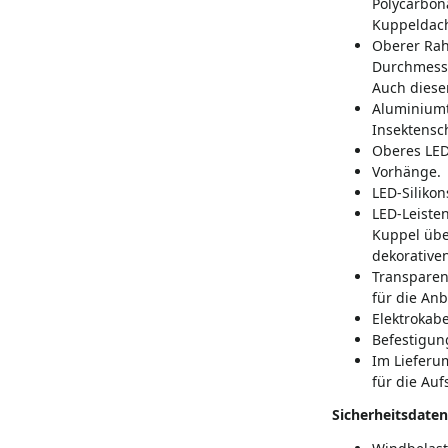
Polycarbona
Kuppeldach
Oberer Rah
Durchmesser
Auch diese
Aluminiumt
Insektensch
Oberes LED
Vorhänge.
LED-Silikon
LED-Leiste
Kuppel übe
dekorativen
Transparen
für die An
Elektrokabe
Befestigun
Im Lieferu
für die Auf
Sicherheitsdaten