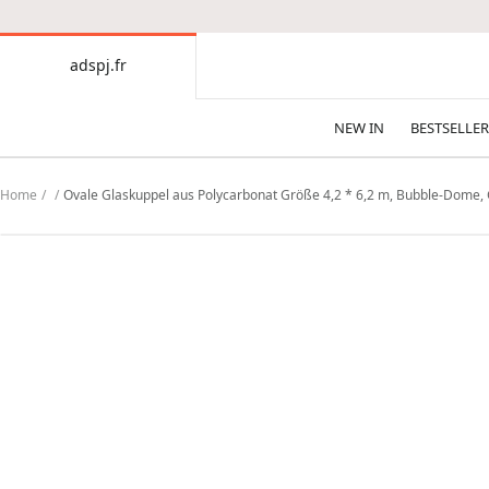
CONTENT
adspj.fr
adspj.fr
NEW IN
BESTSELLER
Home
Ovale Glaskuppel aus Polycarbonat Größe 4,2 * 6,2 m, Bubble-Dome, G