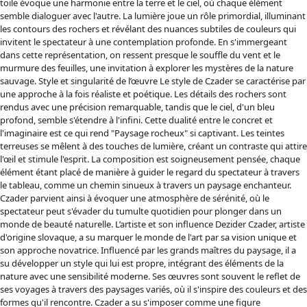
toile évoque une harmonie entre la terre et le ciel, où chaque élément
semble dialoguer avec l'autre. La lumière joue un rôle primordial, illuminant
les contours des rochers et révélant des nuances subtiles de couleurs qui
invitent le spectateur à une contemplation profonde. En s'immergeant
dans cette représentation, on ressent presque le souffle du vent et le
murmure des feuilles, une invitation à explorer les mystères de la nature
sauvage. Style et singularité de l’œuvre Le style de Czader se caractérise par
une approche à la fois réaliste et poétique. Les détails des rochers sont
rendus avec une précision remarquable, tandis que le ciel, d'un bleu
profond, semble s'étendre à l'infini. Cette dualité entre le concret et
l'imaginaire est ce qui rend "Paysage rocheux" si captivant. Les teintes
terreuses se mêlent à des touches de lumière, créant un contraste qui attire
l'œil et stimule l'esprit. La composition est soigneusement pensée, chaque
élément étant placé de manière à guider le regard du spectateur à travers
le tableau, comme un chemin sinueux à travers un paysage enchanteur.
Czader parvient ainsi à évoquer une atmosphère de sérénité, où le
spectateur peut s'évader du tumulte quotidien pour plonger dans un
monde de beauté naturelle. L’artiste et son influence Dezider Czader, artiste
d'origine slovaque, a su marquer le monde de l'art par sa vision unique et
son approche novatrice. Influencé par les grands maîtres du paysage, il a
su développer un style qui lui est propre, intégrant des éléments de la
nature avec une sensibilité moderne. Ses œuvres sont souvent le reflet de
ses voyages à travers des paysages variés, où il s'inspire des couleurs et des
formes qu'il rencontre. Czader a su s'imposer comme une figure