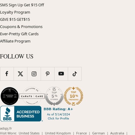
SMS Sign Up Get $15 Off
Loyalty Program
GIVE $15 GET$15
Coupons & Promotions
Ever-Pretty Gift Cards
Affiliate Program
FOLLOW US
adspj.fr
(opens
(opens
(opens
(opens
(opens
Visit More:
United States
|
United Kingdom
|
France
|
German
|
Australia
|