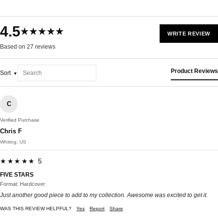
4.5
★★★★★
WRITE REVIEW
Based on 27 reviews
Product Reviews
Sort
C
Verified Purchase
Chris F
Whiting, US
★★★★★ 5
FIVE STARS
Format: Hardcover
Just another good piece to add to my collection. Awesome was excited to get it.
WAS THIS REVIEW HELPFUL?
Yes
Report
Share