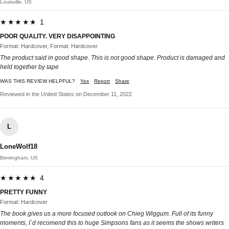
Louisville, US
★★★★★ 1
POOR QUALITY. VERY DISAPPOINTING
Format: Hardcover, Format: Hardcover
The product said in good shape. This is not good shape. Product is damaged and
held together by tape
WAS THIS REVIEW HELPFUL?
Yes
Report
Share
Reviewed in the United States on December 11, 2022
L
LoneWolf18
Birmingham, US
★★★★★ 4
PRETTY FUNNY
Format: Hardcover
The book gives us a more focused outlook on Chieg Wiggum. Full of its funny
moments, I`d recomend this to huge Simpsons fans as it seems the shows writers