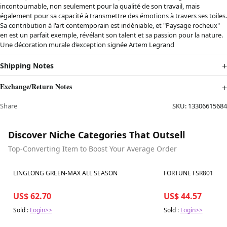
incontournable, non seulement pour la qualité de son travail, mais
également pour sa capacité à transmettre des émotions à travers ses toiles.
Sa contribution à l'art contemporain est indéniable, et "Paysage rocheux"
en est un parfait exemple, révélant son talent et sa passion pour la nature.
Une décoration murale d’exception signée Artem Legrand
Shipping Notes
Exchange/Return Notes
Share
SKU:
13306615684
Discover Niche Categories That Outsell
Top-Converting Item to Boost Your Average Order
Best in 7 days
Best in 7 days
LINGLONG GREEN-MAX ALL SEASON
FORTUNE FSR801
US$ 62.70
US$ 44.57
Sold :
Login>>
Sold :
Login>>