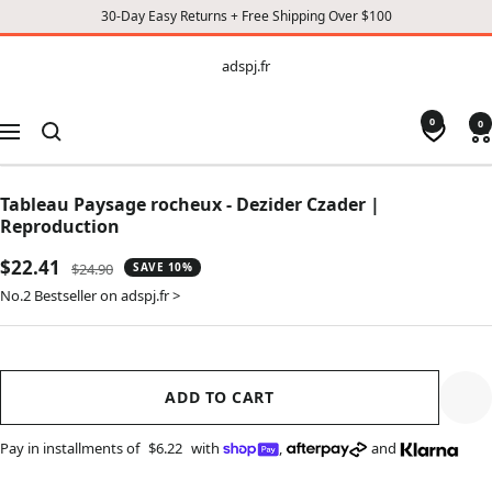
30-Day Easy Returns + Free Shipping Over $100
CONTENT
adspj.fr
adspj.fr
0
0
Navigation
Tableau Paysage rocheux - Dezider Czader |
Reproduction
Sale
$22.41
Regular
$24.90
SAVE 10%
price
price
No.2 Bestseller on adspj.fr >
ADD TO CART
Pay in installments of
$6.22
with
,
and