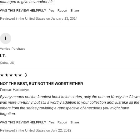
managed to give us another hit.
WAS THIS REVIEW HELPFUL?
Yes
Report
Share
Reviewed in the United States on January 13, 2014
I
Verified Purchase
I.T.
Cuba, US
★★★★★ 3
NOT THE BEST, BUT NOT THE WORST EITHER
Format: Hardcover
By any means not the funniest book in the series, only the one on Krusty the Clown
was more un-funny; but still a worthy addition to your collection and, just like all the
others from the series providing a retrospective of anecdotes you might have
forgotten.
WAS THIS REVIEW HELPFUL?
Yes
Report
Share
Reviewed in the United States on July 22, 2012